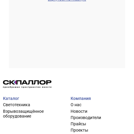
Проектирование систем освещения
+7 (495) 925-27-29
Тема сайта
info@pallor.ru
Проектирование систем управления
Аудит
Каталог
Компания
Кастомизация оборудования/Индивидуальные
Светотехника
О нас
светотехнические решения
Взрывозащищённое
Новости
Шеф-монтаж
оборудование
Производители
Прайсы
Проекты