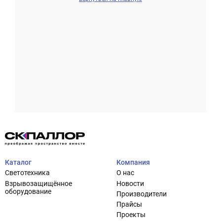
Проектирование систем освещения
+7 (495) 925-27-29
Тема сайта
info@pallor.ru
Проектирование систем управления
Аудит
Каталог
Компания
Кастомизация оборудования/Индивидуальные
Светотехника
О нас
светотехнические решения
Взрывозащищённое
Новости
Шеф-монтаж
оборудование
Производители
Прайсы
Проекты