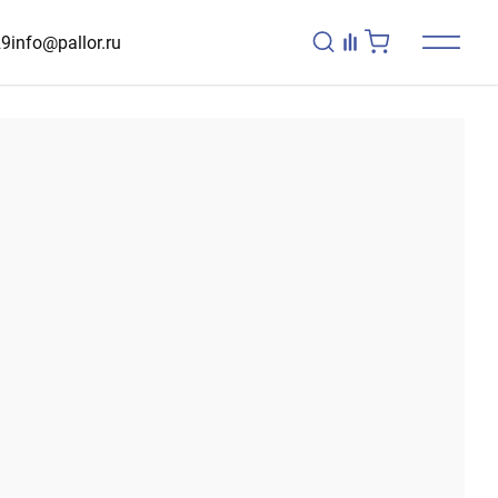
29
info@pallor.ru