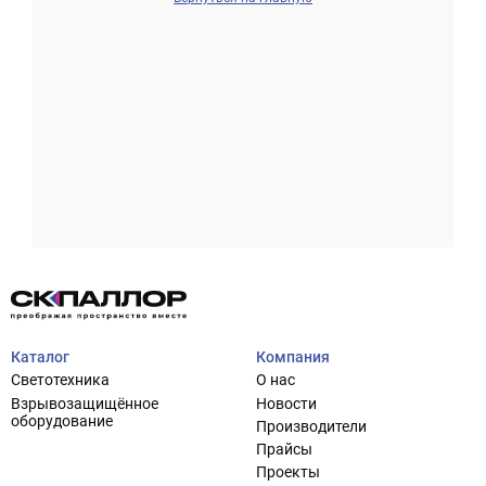
Проектирование систем освещения
+7 (495) 925-27-29
Тема сайта
info@pallor.ru
Проектирование систем управления
Аудит
Каталог
Компания
Кастомизация оборудования/Индивидуальные
Светотехника
О нас
светотехнические решения
Взрывозащищённое
Новости
Шеф-монтаж
оборудование
Производители
Прайсы
Проекты