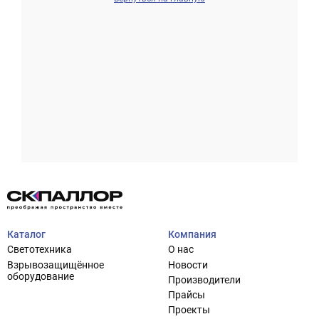
Проектирование систем освещения
+7 (495) 925-27-29
Тема сайта
info@pallor.ru
Проектирование систем управления
Аудит
Каталог
Компания
Кастомизация оборудования/Индивидуальные
Светотехника
О нас
светотехнические решения
Взрывозащищённое
Новости
Шеф-монтаж
оборудование
Производители
Прайсы
Проекты