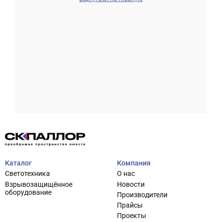
Проектирование систем освещения
+7 (495) 925-27-29
Тема сайта
info@pallor.ru
Проектирование систем управления
Аудит
Каталог
Компания
Кастомизация оборудования/Индивидуальные
Светотехника
О нас
светотехнические решения
Взрывозащищённое
Новости
Шеф-монтаж
оборудование
Производители
Прайсы
Проекты