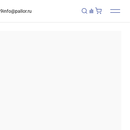
29
info@pallor.ru