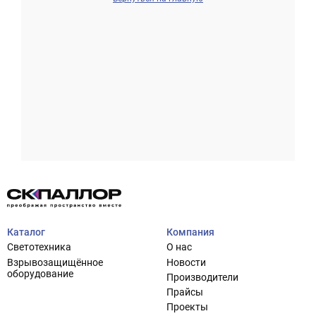
Проектирование систем освещения
+7 (495) 925-27-29
Тема сайта
info@pallor.ru
Проектирование систем управления
Аудит
Каталог
Компания
Кастомизация оборудования/Индивидуальные
Светотехника
О нас
светотехнические решения
Взрывозащищённое
Новости
Шеф-монтаж
оборудование
Производители
Прайсы
Проекты