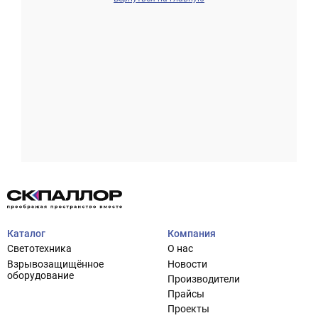
Проектирование систем освещения
+7 (495) 925-27-29
Тема сайта
info@pallor.ru
Проектирование систем управления
Аудит
Каталог
Компания
Кастомизация оборудования/Индивидуальные
Светотехника
О нас
светотехнические решения
Взрывозащищённое
Новости
Шеф-монтаж
оборудование
Производители
Прайсы
Проекты