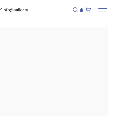
29
info@pallor.ru