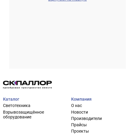
Проектирование систем освещения
+7 (495) 925-27-29
Тема сайта
info@pallor.ru
Проектирование систем управления
Аудит
Каталог
Компания
Кастомизация оборудования/Индивидуальные
Светотехника
О нас
светотехнические решения
Взрывозащищённое
Новости
Шеф-монтаж
оборудование
Производители
Прайсы
Проекты