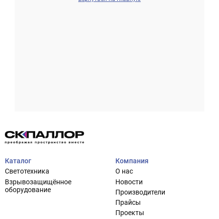
Проектирование систем освещения
+7 (495) 925-27-29
Тема сайта
info@pallor.ru
Проектирование систем управления
Аудит
Каталог
Компания
Кастомизация оборудования/Индивидуальные
Светотехника
О нас
светотехнические решения
Взрывозащищённое
Новости
Шеф-монтаж
оборудование
Производители
Прайсы
Проекты