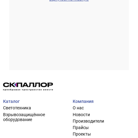
Проектирование систем освещения
+7 (495) 925-27-29
Тема сайта
info@pallor.ru
Проектирование систем управления
Аудит
Каталог
Компания
Кастомизация оборудования/Индивидуальные
Светотехника
О нас
светотехнические решения
Взрывозащищённое
Новости
Шеф-монтаж
оборудование
Производители
Прайсы
Проекты