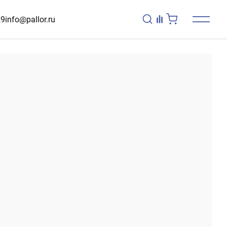
29
info@pallor.ru