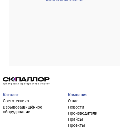
Проектирование систем освещения
+7 (495) 925-27-29
Тема сайта
info@pallor.ru
Проектирование систем управления
Аудит
Каталог
Компания
Кастомизация оборудования/Индивидуальные
Светотехника
О нас
светотехнические решения
Взрывозащищённое
Новости
Шеф-монтаж
оборудование
Производители
Прайсы
Проекты