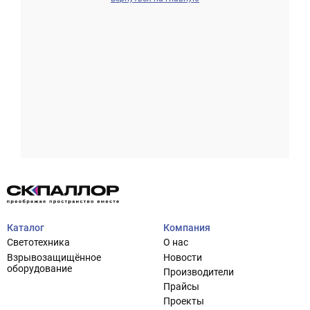
Проектирование систем освещения
+7 (495) 925-27-29
Тема сайта
info@pallor.ru
Проектирование систем управления
Аудит
Каталог
Компания
Кастомизация оборудования/Индивидуальные
Светотехника
О нас
светотехнические решения
Взрывозащищённое
Новости
Шеф-монтаж
оборудование
Производители
Прайсы
Проекты