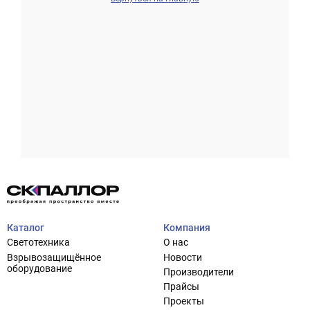
Проектирование систем освещения
+7 (495) 925-27-29
Тема сайта
info@pallor.ru
Проектирование систем управления
Аудит
Каталог
Компания
Кастомизация оборудования/Индивидуальные
Светотехника
О нас
светотехнические решения
Взрывозащищённое
Новости
Шеф-монтаж
оборудование
Производители
Прайсы
Проекты