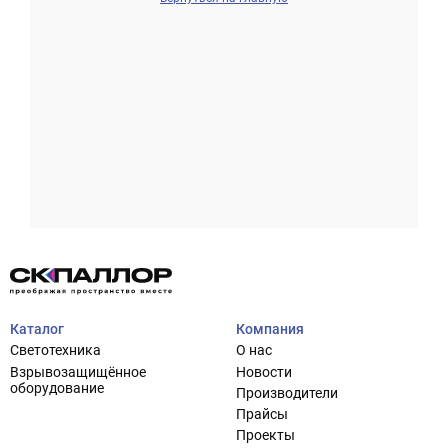
Проектирование систем освещения
+7 (495) 925-27-29
Тема сайта
info@pallor.ru
Проектирование систем управления
Аудит
Каталог
Компания
Кастомизация оборудования/Индивидуальные
Светотехника
О нас
светотехнические решения
Взрывозащищённое
Новости
Шеф-монтаж
оборудование
Производители
Прайсы
Проекты