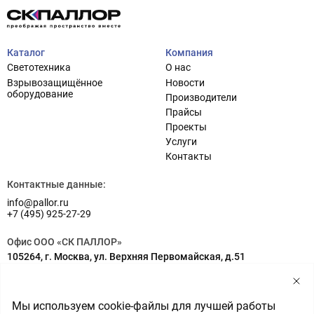
Каталог
Компания
Светотехника
О нас
Взрывозащищённое
Новости
оборудование
Производители
Прайсы
Проекты
Услуги
Проектирование систем освещения
+7 (495) 925-27-29
Контакты
Тема сайта
info@pallor.ru
Проектирование систем управления
Контактные данные:
info@pallor.ru
Аудит
+7 (495) 925-27-29
Кастомизация оборудования/Индивидуальные
Офис ООО «СК ПАЛЛОР»
светотехнические решения
105264, г. Москва, ул. Верхняя Первомайская, д.51
Шеф-монтаж
Адрес на карте
Склад ООО «СК ПАЛЛОР»
Мы используем cookie-файлы для лучшей работы