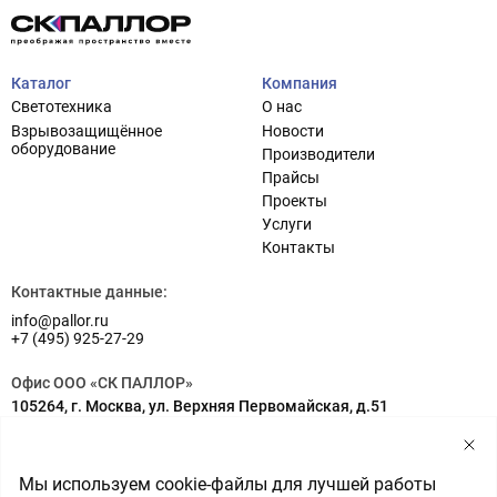
Каталог
Компания
Светотехника
О нас
Взрывозащищённое
Новости
оборудование
Производители
Прайсы
Проекты
Услуги
Проектирование систем освещения
+7 (495) 925-27-29
Контакты
Тема сайта
info@pallor.ru
Проектирование систем управления
Контактные данные:
info@pallor.ru
Аудит
+7 (495) 925-27-29
Кастомизация оборудования/Индивидуальные
Офис ООО «СК ПАЛЛОР»
светотехнические решения
105264, г. Москва, ул. Верхняя Первомайская, д.51
Шеф-монтаж
Адрес на карте
Склад ООО «СК ПАЛЛОР»
Мы используем cookie-файлы для лучшей работы