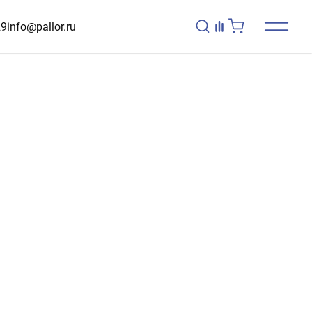
29
info@pallor.ru