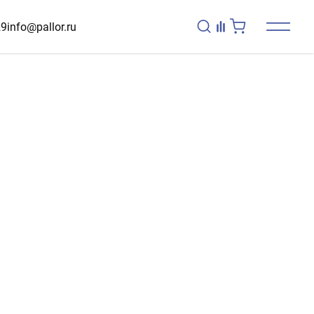
29
info@pallor.ru