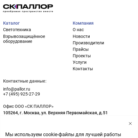
Каталог
Компания
Светотехника
О нас
Взрывозащищённое
Новости
оборудование
Производители
Прайсы
Проекты
Услуги
Проектирование систем освещения
+7 (495) 925-27-29
Контакты
Тема сайта
info@pallor.ru
Проектирование систем управления
Контактные данные:
info@pallor.ru
Аудит
+7 (495) 925-27-29
Кастомизация оборудования/Индивидуальные
Офис ООО «СК ПАЛЛОР»
светотехнические решения
105264, г. Москва, ул. Верхняя Первомайская, д.51
Шеф-монтаж
Адрес на карте
Склад ООО «СК ПАЛЛОР»
Мы используем cookie-файлы для лучшей работы