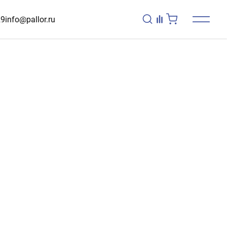
29
info@pallor.ru