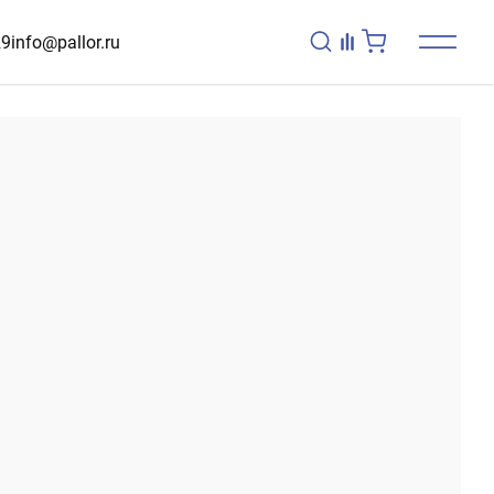
29
info@pallor.ru