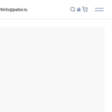
29
info@pallor.ru