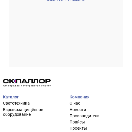
Проектирование систем освещения
+7 (495) 925-27-29
Тема сайта
info@pallor.ru
Проектирование систем управления
Аудит
Каталог
Компания
Кастомизация оборудования/Индивидуальные
Светотехника
О нас
светотехнические решения
Взрывозащищённое
Новости
Шеф-монтаж
оборудование
Производители
Прайсы
Проекты