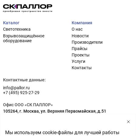
Каталог
Компания
Светотехника
О нас
Взрывозащищённое
Новости
оборудование
Производители
Прайсы
Проекты
Услуги
Проектирование систем освещения
+7 (495) 925-27-29
Контакты
Тема сайта
info@pallor.ru
Проектирование систем управления
Контактные данные:
info@pallor.ru
Аудит
+7 (495) 925-27-29
Кастомизация оборудования/Индивидуальные
Офис ООО «СК ПАЛЛОР»
светотехнические решения
105264, г. Москва, ул. Верхняя Первомайская, д.51
Шеф-монтаж
Адрес на карте
Склад ООО «СК ПАЛЛОР»
Мы используем cookie-файлы для лучшей работы