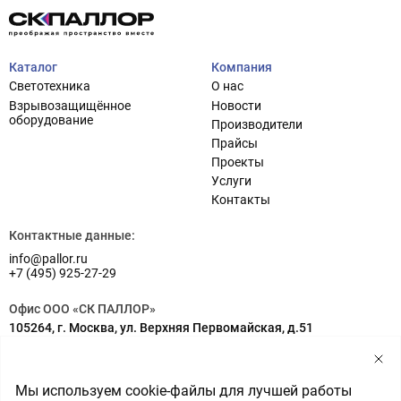
Каталог
Компания
Светотехника
О нас
Взрывозащищённое
Новости
оборудование
Производители
Прайсы
Проекты
Услуги
Проектирование систем освещения
+7 (495) 925-27-29
Контакты
Тема сайта
info@pallor.ru
Проектирование систем управления
Контактные данные:
info@pallor.ru
Аудит
+7 (495) 925-27-29
Кастомизация оборудования/Индивидуальные
Офис ООО «СК ПАЛЛОР»
светотехнические решения
105264, г. Москва, ул. Верхняя Первомайская, д.51
Шеф-монтаж
Адрес на карте
Склад ООО «СК ПАЛЛОР»
Мы используем cookie-файлы для лучшей работы