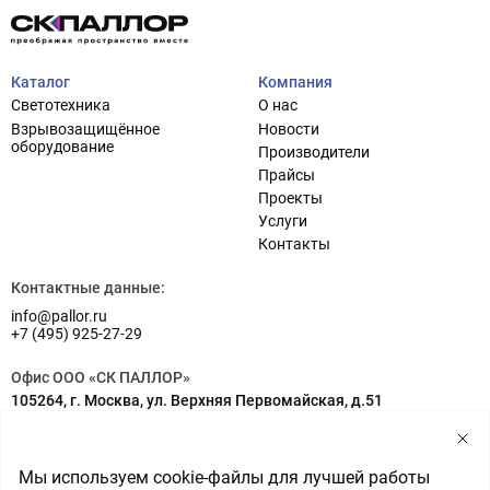
Каталог
Компания
Светотехника
О нас
Взрывозащищённое
Новости
оборудование
Производители
Прайсы
Проекты
Услуги
Проектирование систем освещения
+7 (495) 925-27-29
Контакты
Тема сайта
info@pallor.ru
Проектирование систем управления
Контактные данные:
info@pallor.ru
Аудит
+7 (495) 925-27-29
Кастомизация оборудования/Индивидуальные
Офис ООО «СК ПАЛЛОР»
светотехнические решения
105264, г. Москва, ул. Верхняя Первомайская, д.51
Шеф-монтаж
Адрес на карте
Склад ООО «СК ПАЛЛОР»
Мы используем cookie-файлы для лучшей работы