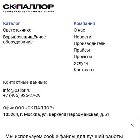
Каталог
Компания
Светотехника
О нас
Взрывозащищённое
Новости
оборудование
Производители
Прайсы
Проекты
Услуги
Проектирование систем освещения
+7 (495) 925-27-29
Контакты
Тема сайта
info@pallor.ru
Проектирование систем управления
Контактные данные:
info@pallor.ru
Аудит
+7 (495) 925-27-29
Кастомизация оборудования/Индивидуальные
Офис ООО «СК ПАЛЛОР»
светотехнические решения
105264, г. Москва, ул. Верхняя Первомайская, д.51
Шеф-монтаж
Адрес на карте
Склад ООО «СК ПАЛЛОР»
Мы используем cookie-файлы для лучшей работы