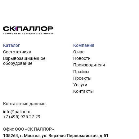
Каталог
Компания
Светотехника
О нас
Взрывозащищённое
Новости
оборудование
Проектирование систем освещения
Производители
+7 (495) 925-27-29
Тема сайта
Прайсы
info@pallor.ru
Проектирование систем управления
Проекты
Услуги
Аудит
Контакты
Контактные данные:
Кастомизация оборудования/Индивидуальные
светотехнические решения
info@pallor.ru
+7 (495) 925-27-29
Шеф-монтаж
Офис ООО «СК ПАЛЛОР»
105264, г. Москва, ул. Верхняя Первомайская, д.51