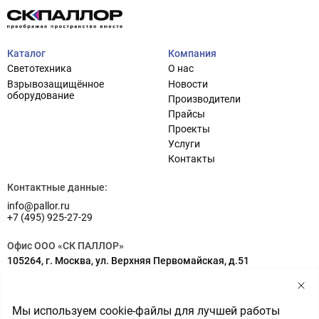
Каталог
Компания
Светотехника
О нас
Взрывозащищённое
Новости
оборудование
Производители
Прайсы
Проекты
Услуги
Проектирование систем освещения
+7 (495) 925-27-29
Контакты
Тема сайта
info@pallor.ru
Проектирование систем управления
Контактные данные:
info@pallor.ru
Аудит
+7 (495) 925-27-29
Кастомизация оборудования/Индивидуальные
Офис ООО «СК ПАЛЛОР»
светотехнические решения
105264, г. Москва, ул. Верхняя Первомайская, д.51
Шеф-монтаж
Адрес на карте
Склад ООО «СК ПАЛЛОР»
Мы используем cookie-файлы для лучшей работы