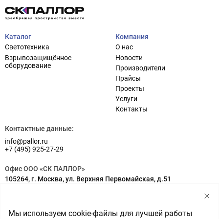
Каталог
Компания
Светотехника
О нас
Взрывозащищённое
Новости
оборудование
Производители
Прайсы
Проекты
Услуги
Проектирование систем освещения
+7 (495) 925-27-29
Контакты
Тема сайта
info@pallor.ru
Проектирование систем управления
Контактные данные:
info@pallor.ru
Аудит
+7 (495) 925-27-29
Кастомизация оборудования/Индивидуальные
Офис ООО «СК ПАЛЛОР»
светотехнические решения
105264, г. Москва, ул. Верхняя Первомайская, д.51
Шеф-монтаж
Адрес на карте
Склад ООО «СК ПАЛЛОР»
Мы используем cookie-файлы для лучшей работы