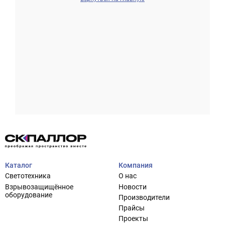
Проектирование систем освещения
+7 (495) 925-27-29
Тема сайта
info@pallor.ru
Проектирование систем управления
Аудит
Каталог
Компания
Кастомизация оборудования/Индивидуальные
Светотехника
О нас
светотехнические решения
Взрывозащищённое
Новости
Шеф-монтаж
оборудование
Производители
Прайсы
Проекты