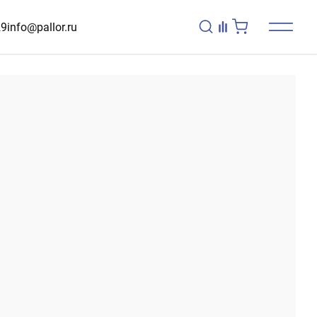
29
info@pallor.ru