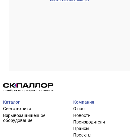
Проектирование систем освещения
+7 (495) 925-27-29
Тема сайта
info@pallor.ru
Проектирование систем управления
Аудит
Каталог
Компания
Кастомизация оборудования/Индивидуальные
Светотехника
О нас
светотехнические решения
Взрывозащищённое
Новости
Шеф-монтаж
оборудование
Производители
Прайсы
Проекты