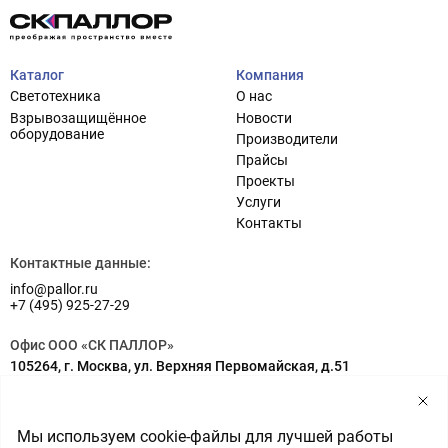
Каталог
Компания
Светотехника
О нас
Взрывозащищённое
Новости
оборудование
Производители
Прайсы
Проекты
Услуги
Проектирование систем освещения
+7 (495) 925-27-29
Контакты
Тема сайта
info@pallor.ru
Проектирование систем управления
Контактные данные:
info@pallor.ru
Аудит
+7 (495) 925-27-29
Кастомизация оборудования/Индивидуальные
Офис ООО «СК ПАЛЛОР»
светотехнические решения
105264, г. Москва, ул. Верхняя Первомайская, д.51
Шеф-монтаж
Адрес на карте
Склад ООО «СК ПАЛЛОР»
Мы используем cookie-файлы для лучшей работы