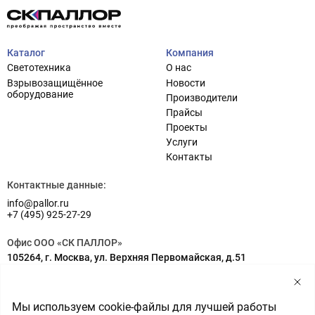
Каталог
Компания
Светотехника
О нас
Взрывозащищённое
Новости
оборудование
Производители
Прайсы
Проекты
Услуги
Проектирование систем освещения
+7 (495) 925-27-29
Контакты
Тема сайта
info@pallor.ru
Проектирование систем управления
Контактные данные:
info@pallor.ru
Аудит
+7 (495) 925-27-29
Кастомизация оборудования/Индивидуальные
Офис ООО «СК ПАЛЛОР»
светотехнические решения
105264, г. Москва, ул. Верхняя Первомайская, д.51
Шеф-монтаж
Адрес на карте
Склад ООО «СК ПАЛЛОР»
Мы используем cookie-файлы для лучшей работы