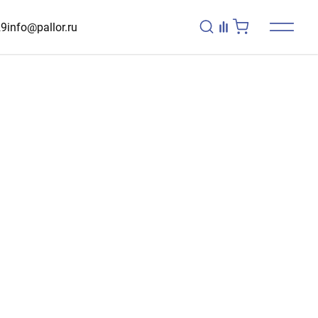
29
info@pallor.ru