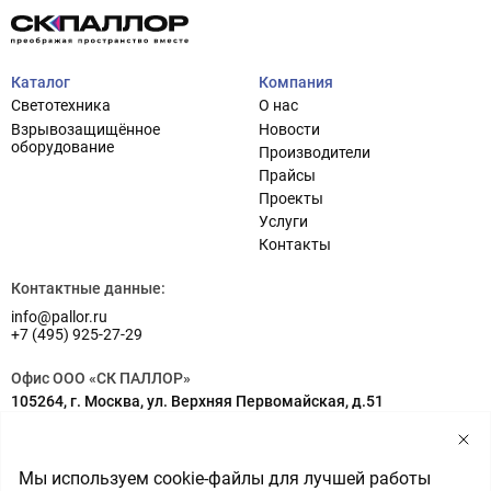
Каталог
Компания
Светотехника
О нас
Взрывозащищённое
Новости
оборудование
Производители
Прайсы
Проекты
Услуги
Проектирование систем освещения
+7 (495) 925-27-29
Контакты
Тема сайта
info@pallor.ru
Проектирование систем управления
Контактные данные:
info@pallor.ru
Аудит
+7 (495) 925-27-29
Кастомизация оборудования/Индивидуальные
Офис ООО «СК ПАЛЛОР»
светотехнические решения
105264, г. Москва, ул. Верхняя Первомайская, д.51
Шеф-монтаж
Адрес на карте
Склад ООО «СК ПАЛЛОР»
Мы используем cookie-файлы для лучшей работы