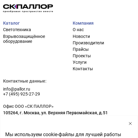
Каталог
Компания
Светотехника
О нас
Взрывозащищённое
Новости
оборудование
Производители
Прайсы
Проекты
Услуги
Проектирование систем освещения
+7 (495) 925-27-29
Контакты
Тема сайта
info@pallor.ru
Проектирование систем управления
Контактные данные:
info@pallor.ru
Аудит
+7 (495) 925-27-29
Кастомизация оборудования/Индивидуальные
Офис ООО «СК ПАЛЛОР»
светотехнические решения
105264, г. Москва, ул. Верхняя Первомайская, д.51
Шеф-монтаж
Адрес на карте
Склад ООО «СК ПАЛЛОР»
Мы используем cookie-файлы для лучшей работы