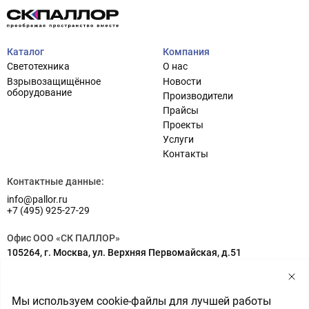
Каталог
Компания
Светотехника
О нас
Взрывозащищённое
Новости
оборудование
Производители
Прайсы
Проекты
Услуги
Проектирование систем освещения
+7 (495) 925-27-29
Контакты
Тема сайта
info@pallor.ru
Проектирование систем управления
Контактные данные:
info@pallor.ru
Аудит
+7 (495) 925-27-29
Кастомизация оборудования/Индивидуальные
Офис ООО «СК ПАЛЛОР»
светотехнические решения
105264, г. Москва, ул. Верхняя Первомайская, д.51
Шеф-монтаж
Адрес на карте
Склад ООО «СК ПАЛЛОР»
Мы используем cookie-файлы для лучшей работы