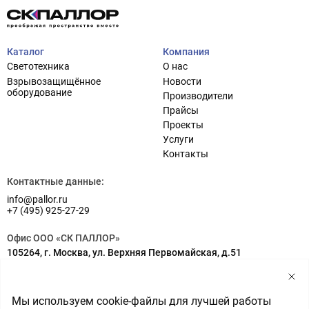
Каталог
Компания
Светотехника
О нас
Взрывозащищённое
Новости
оборудование
Производители
Прайсы
Проекты
Услуги
Проектирование систем освещения
+7 (495) 925-27-29
Контакты
Тема сайта
info@pallor.ru
Проектирование систем управления
Контактные данные:
info@pallor.ru
Аудит
+7 (495) 925-27-29
Кастомизация оборудования/Индивидуальные
Офис ООО «СК ПАЛЛОР»
светотехнические решения
105264, г. Москва, ул. Верхняя Первомайская, д.51
Шеф-монтаж
Адрес на карте
Склад ООО «СК ПАЛЛОР»
Мы используем cookie-файлы для лучшей работы