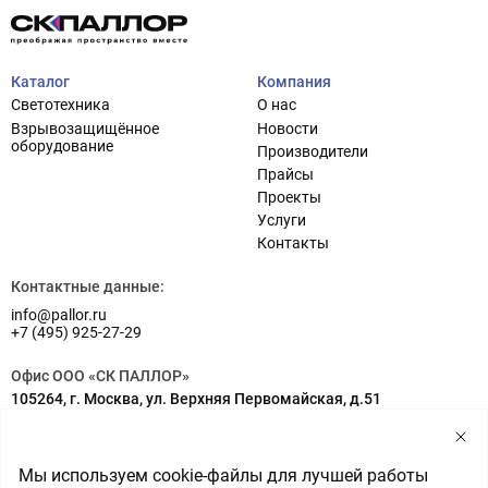
Каталог
Компания
Светотехника
О нас
Взрывозащищённое
Новости
оборудование
Производители
Прайсы
Проекты
Услуги
Проектирование систем освещения
+7 (495) 925-27-29
Контакты
Тема сайта
info@pallor.ru
Проектирование систем управления
Контактные данные:
info@pallor.ru
Аудит
+7 (495) 925-27-29
Кастомизация оборудования/Индивидуальные
Офис ООО «СК ПАЛЛОР»
светотехнические решения
105264, г. Москва, ул. Верхняя Первомайская, д.51
Шеф-монтаж
Адрес на карте
Склад ООО «СК ПАЛЛОР»
Мы используем cookie-файлы для лучшей работы