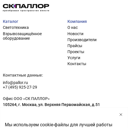
Каталог
Компания
Светотехника
О нас
Взрывозащищённое
Новости
оборудование
Производители
Прайсы
Проекты
Услуги
Проектирование систем освещения
+7 (495) 925-27-29
Контакты
Тема сайта
info@pallor.ru
Проектирование систем управления
Контактные данные:
info@pallor.ru
Аудит
+7 (495) 925-27-29
Кастомизация оборудования/Индивидуальные
Офис ООО «СК ПАЛЛОР»
светотехнические решения
105264, г. Москва, ул. Верхняя Первомайская, д.51
Шеф-монтаж
Адрес на карте
Склад ООО «СК ПАЛЛОР»
Мы используем cookie-файлы для лучшей работы