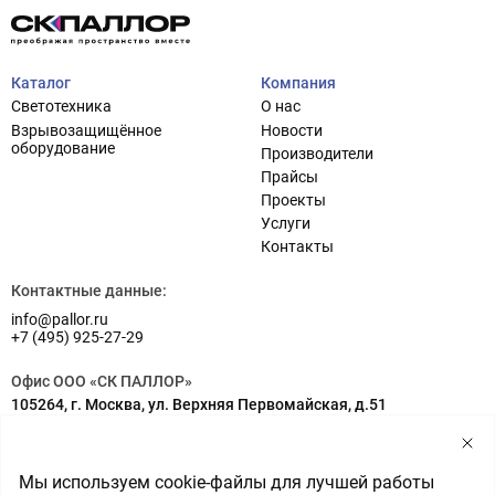
Каталог
Компания
Светотехника
О нас
Взрывозащищённое
Новости
оборудование
Производители
Прайсы
Проекты
Услуги
Проектирование систем освещения
+7 (495) 925-27-29
Контакты
Тема сайта
info@pallor.ru
Проектирование систем управления
Контактные данные:
info@pallor.ru
Аудит
+7 (495) 925-27-29
Кастомизация оборудования/Индивидуальные
Офис ООО «СК ПАЛЛОР»
светотехнические решения
105264, г. Москва, ул. Верхняя Первомайская, д.51
Шеф-монтаж
Адрес на карте
Склад ООО «СК ПАЛЛОР»
Мы используем cookie-файлы для лучшей работы