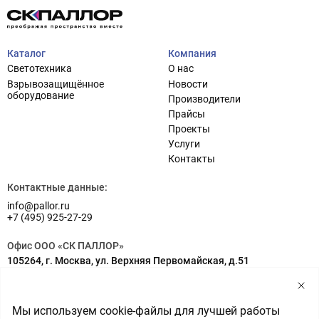
Каталог
Компания
Светотехника
О нас
Взрывозащищённое
Новости
оборудование
Производители
Прайсы
Проекты
Услуги
Проектирование систем освещения
+7 (495) 925-27-29
Контакты
Тема сайта
info@pallor.ru
Проектирование систем управления
Контактные данные:
info@pallor.ru
Аудит
+7 (495) 925-27-29
Кастомизация оборудования/Индивидуальные
Офис ООО «СК ПАЛЛОР»
светотехнические решения
105264, г. Москва, ул. Верхняя Первомайская, д.51
Шеф-монтаж
Адрес на карте
Склад ООО «СК ПАЛЛОР»
Мы используем cookie-файлы для лучшей работы