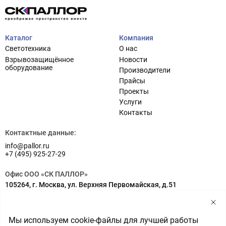
Каталог
Компания
Светотехника
О нас
Взрывозащищённое
Новости
оборудование
Производители
Прайсы
Проекты
Услуги
Проектирование систем освещения
+7 (495) 925-27-29
Контакты
Тема сайта
info@pallor.ru
Проектирование систем управления
Контактные данные:
info@pallor.ru
Аудит
+7 (495) 925-27-29
Кастомизация оборудования/Индивидуальные
Офис ООО «СК ПАЛЛОР»
светотехнические решения
105264, г. Москва, ул. Верхняя Первомайская, д.51
Шеф-монтаж
Адрес на карте
Склад ООО «СК ПАЛЛОР»
Мы используем cookie-файлы для лучшей работы