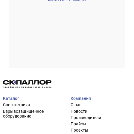
Проектирование систем освещения
+7 (495) 925-27-29
Тема сайта
info@pallor.ru
Проектирование систем управления
Аудит
Каталог
Компания
Кастомизация оборудования/Индивидуальные
Светотехника
О нас
светотехнические решения
Взрывозащищённое
Новости
Шеф-монтаж
оборудование
Производители
Прайсы
Проекты